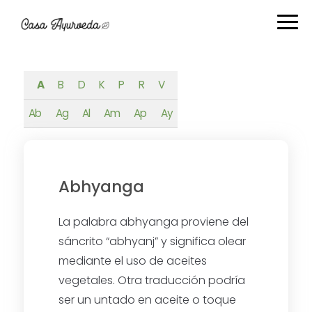
Ir
Ir
Ir
Ir
a
al
a
al
navegación
contenido
la
pie
principal
principal
barra
de
lateral
página
A
B
D
K
P
R
V
primaria
Ab
Ag
Al
Am
Ap
Ay
Abhyanga
La palabra abhyanga proviene del
sáncrito “abhyanj” y significa olear
mediante el uso de aceites
vegetales. Otra traducción podría
ser un untado en aceite o toque