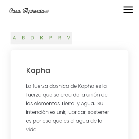
Ir
Ir
Ir
Ir
a
al
a
al
navegación
contenido
la
pie
principal
principal
barra
de
lateral
página
A
B
D
K
P
R
V
primaria
Kapha
La fuerza doshica de Kapha es la
fuerza que se crea de la unión de
los elementos Tierra y Agua. Su
intención es unir, lubricar, sostener
es por eso que es el agua de la
vida