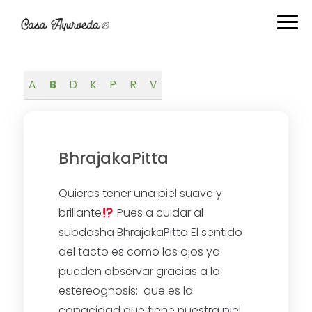
Ir
Ir
Ir
Ir
a
al
a
al
navegación
contenido
la
pie
principal
principal
barra
de
lateral
página
A
B
D
K
P
R
V
primaria
BhrajakaPitta
Quieres tener una piel suave y
brillante
Pues a cuidar al
subdosha BhrajakaPitta El sentido
del tacto es como los ojos ya
pueden observar gracias a la
estereognosis: que es la
capacidad que tiene nuestra piel