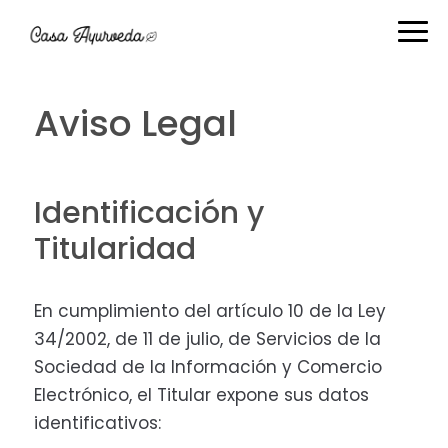
Ir
Ir
Ir
Ir
a
al
a
al
navegación
contenido
la
pie
principal
principal
barra
de
Aviso Legal
lateral
página
primaria
Identificación y
Titularidad
En cumplimiento del artículo 10 de la Ley
34/2002, de 11 de julio, de Servicios de la
Sociedad de la Información y Comercio
Electrónico, el Titular expone sus datos
identificativos: