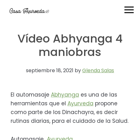
Ir
Ir
Ir
Ir
a
al
a
al
navegación
contenido
la
pie
principal
principal
barra
de
Vídeo Abhyanga 4
lateral
página
primaria
maniobras
septiembre 18, 2021
by
Glenda Salas
El automasaje
Abhyanga
es una de las
herramientas que el
Ayurveda
propone
como parte de los Dinachayra, es decir
rutinas diarias, para el cuidado de la Salud.
Automasaje
Ayurveda