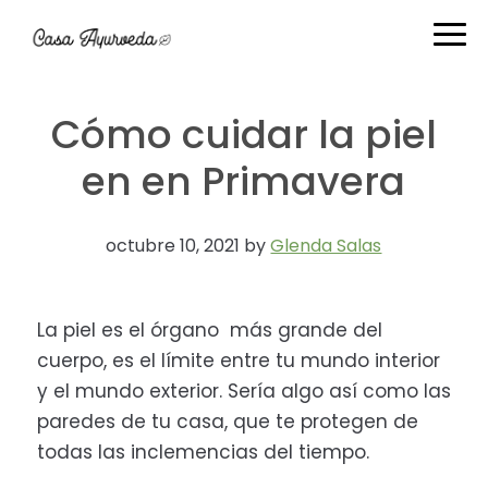
Ir
Ir
Ir
Ir
a
al
a
al
navegación
contenido
la
pie
principal
principal
barra
de
Cómo cuidar la piel
lateral
página
primaria
en en Primavera
octubre 10, 2021
by
Glenda Salas
La piel es el órgano más grande del
cuerpo, es el límite entre tu mundo interior
y el mundo exterior. Sería algo así como las
paredes de tu casa, que te protegen de
todas las inclemencias del tiempo.