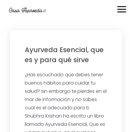
Ir
Ir
Ir
Ir
a
al
a
al
navegación
contenido
la
pie
principal
principal
barra
de
lateral
página
primaria
Ayurveda Esencial, que
es y para qué sirve
¿Has escuchado que debes tener
buenos hábitos para cuidar tu
salud? sin embargo te pierdes en el
mar de información y no sabes
cual es el adecuado para ti.
Shubhra Krishan ha escrito un libro
llamado Ayurveda Esencial, Que es