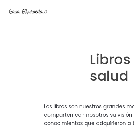
Ir
Ir
Ir
Ir
a
al
a
al
navegación
contenido
la
pie
principal
principal
barra
de
lateral
página
primaria
Libros
salud
Los libros son nuestros grandes ma
comparten con nosotros su visión
conocimientos que adquirieron a t