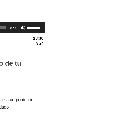
Utiliza
00:00
las
teclas
23:30
de
3:49
flecha
arriba/abajo
para
o de tu
aumentar
o
disminuir
el
volumen.
tu salud poniendo
idado