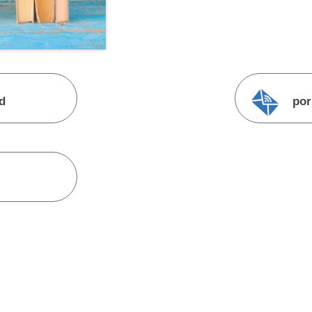
d
por
electrónico