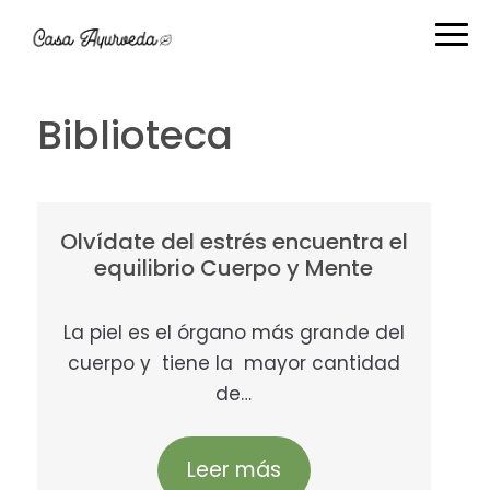
Ir
Ir
Ir
Ir
a
al
a
al
navegación
contenido
la
pie
principal
principal
barra
de
Biblioteca
lateral
página
primaria
Olvídate del estrés encuentra el
equilibrio Cuerpo y Mente
La piel es el órgano más grande del
cuerpo y tiene la mayor cantidad
de…
Leer más