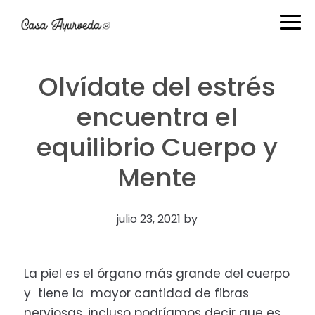
Ir
Ir
Ir
Ir
a
al
a
al
navegación
contenido
la
pie
principal
principal
barra
de
Olvídate del estrés
lateral
página
primaria
encuentra el
equilibrio Cuerpo y
Mente
julio 23, 2021
by
La piel es el órgano más grande del cuerpo
y tiene la mayor cantidad de fibras
nerviosas, incluso podríamos decir que es