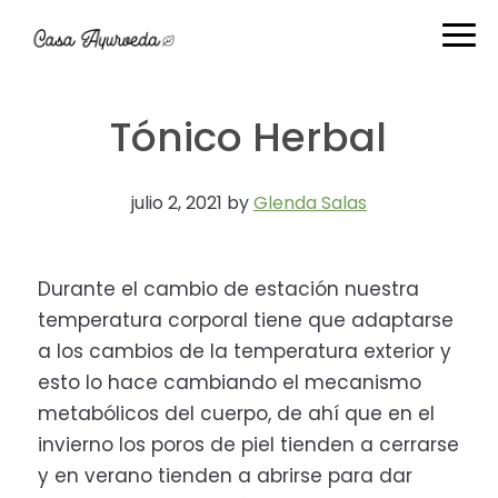
Ir
Ir
Ir
Ir
a
al
a
al
navegación
contenido
la
pie
principal
principal
barra
de
Tónico Herbal
lateral
página
primaria
julio 2, 2021
by
Glenda Salas
Durante el cambio de estación nuestra
temperatura corporal tiene que adaptarse
a los cambios de la temperatura exterior y
esto lo hace cambiando el mecanismo
metabólicos del cuerpo, de ahí que en el
invierno los poros de piel tienden a cerrarse
y en verano tienden a abrirse para dar